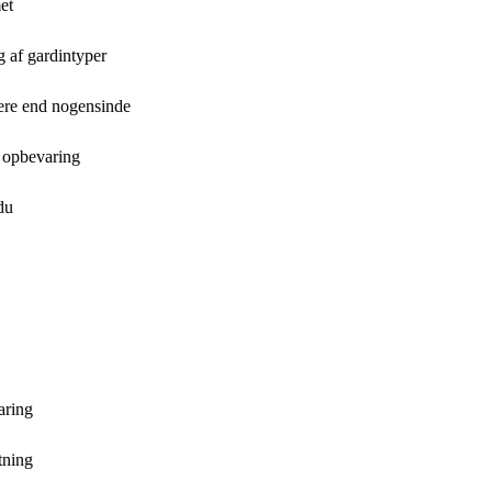
et
lg af gardintyper
lere end nogensinde
g opbevaring
du
aring
tning