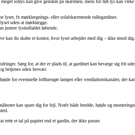
or meget sollys kan give genskin på skærmen, mens for lidt lys kan vir
pe lyset, fx mørklægnings- eller solafskærmende rullegardiner.
er lyset uden at mørklægge.
n justere lysindfaldet løbende.
e kan du skabe et kontor, hvor lyset arbejder med dig – ikke imod dig.
dringer. Sørg for, at der er plads til, at gardinet kan bevæge sig frit 
 og betjenes uden besvær.
højde for eventuelle lofthængte lamper eller ventilationskanaler, der ka
målnoter kan spare dig for fejl. Notér både bredde, højde og monteringsm
sted.
 rette et tal på papiret end et gardin, der ikke passer.