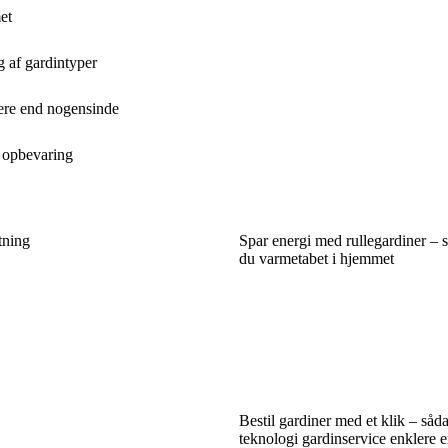
et
lg af gardintyper
lere end nogensinde
g opbevaring
tning
Spar energi med rullegardiner –
du varmetabet i hjemmet
Bestil gardiner med et klik – såd
teknologi gardinservice enklere 