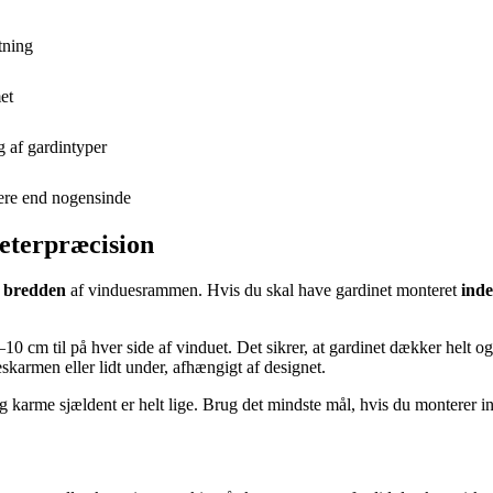
tning
et
lg af gardintyper
lere end nogensinde
eterpræcision
e
bredden
af vinduesrammen. Hvis du skal have gardinet monteret
ind
–10 cm til på hver side af vinduet. Det sikrer, at gardinet dækker helt og
skarmen eller lidt under, afhængigt af designet.
 karme sjældent er helt lige. Brug det mindste mål, hvis du monterer in