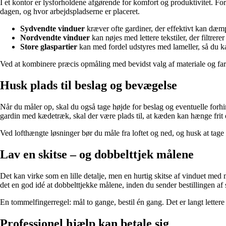
I et kontor er lysforholdene afgørende for komfort og produktivitet. F
dagen, og hvor arbejdspladserne er placeret.
Sydvendte vinduer
kræver ofte gardiner, der effektivt kan dæm
Nordvendte vinduer
kan nøjes med lettere tekstiler, der filtrer
Store glaspartier
kan med fordel udstyres med lameller, så du ka
Ved at kombinere præcis opmåling med bevidst valg af materiale og farv
Husk plads til beslag og bevægelse
Når du måler op, skal du også tage højde for beslag og eventuelle forhin
gardin med kædetræk, skal der være plads til, at kæden kan hænge frit
Ved lofthængte løsninger bør du måle fra loftet og ned, og husk at tage 
Lav en skitse – og dobbelttjek målene
Det kan virke som en lille detalje, men en hurtig skitse af vinduet med 
det en god idé at dobbelttjekke målene, inden du sender bestillingen af 
En tommelfingerregel: mål to gange, bestil én gang. Det er langt lettere at
Professionel hjælp kan betale sig