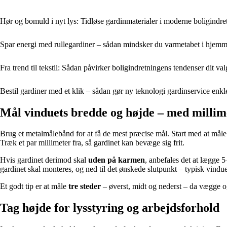
Hør og bomuld i nyt lys: Tidløse gardinmaterialer i moderne boligindre
Spar energi med rullegardiner – sådan mindsker du varmetabet i hjemm
Fra trend til tekstil: Sådan påvirker boligindretningens tendenser dit va
Bestil gardiner med et klik – sådan gør ny teknologi gardinservice enk
Mål vinduets bredde og højde – med millim
Brug et metalmålebånd for at få de mest præcise mål. Start med at mål
Træk et par millimeter fra, så gardinet kan bevæge sig frit.
Hvis gardinet derimod skal
uden på karmen
, anbefales det at lægge 5
gardinet skal monteres, og ned til det ønskede slutpunkt – typisk vindue
Et godt tip er at måle
tre steder
– øverst, midt og nederst – da vægge og
Tag højde for lysstyring og arbejdsforhold