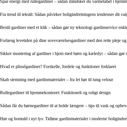
Spar energi med rullegardiner – sådan mindsker du varmetabet i hjemm
Fra trend til tekstil: Sådan påvirker boligindretningens tendenser dit va
Bestil gardiner med et klik – sådan gør ny teknologi gardinservice enk
Forlæng levetiden på dine soveværelsesgardiner med den rette pleje o
Sikker montering af gardiner i hjem med børn og kæledyr – sådan gør 
Hvad er plisségardiner? Forskelle, fordele og funktioner forklaret
Skab stemning med gardinmaterialer – fra let hør til tung velour
Rullegardiner til hjemmekontoret: Funktionelt og roligt design
Sådan får du børnegardiner til at holde længere – tips til vask og opbev
Hør og bomuld i nyt lys: Tidløse gardinmaterialer i moderne boligindre