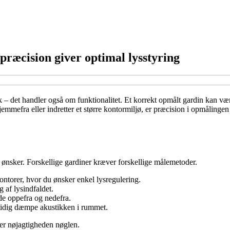
 præcision giver optimal lysstyring
k – det handler også om funktionalitet. Et korrekt opmålt gardin kan vær
jemmefra eller indretter et større kontormiljø, er præcision i opmålinge
 ønsker. Forskellige gardiner kræver forskellige målemetoder.
kontorer, hvor du ønsker enkel lysregulering.
g af lysindfaldet.
de oppefra og nedefra.
tidig dæmpe akustikken i rummet.
 er nøjagtigheden nøglen.