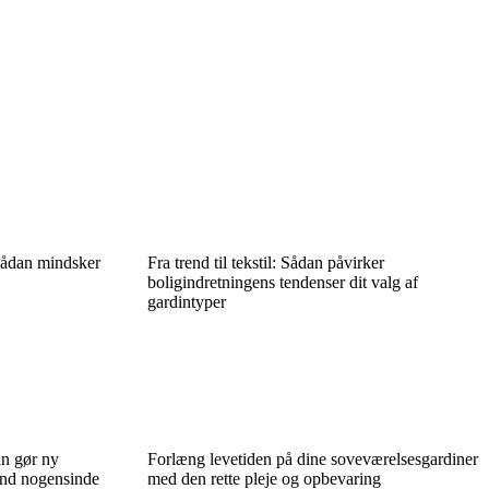
 sådan mindsker
Fra trend til tekstil: Sådan påvirker
boligindretningens tendenser dit valg af
gardintyper
an gør ny
Forlæng levetiden på dine soveværelsesgardiner
end nogensinde
med den rette pleje og opbevaring