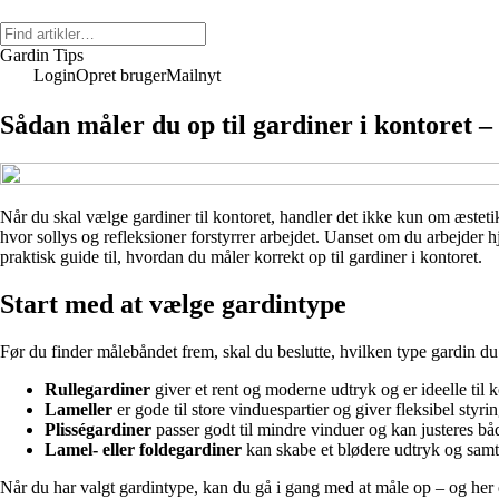
Gardin Tips
Login
Opret bruger
Mailnyt
Sådan måler du op til gardiner i kontoret –
Når du skal vælge gardiner til kontoret, handler det ikke kun om æsteti
hvor sollys og refleksioner forstyrrer arbejdet. Uanset om du arbejder h
praktisk guide til, hvordan du måler korrekt op til gardiner i kontoret.
Start med at vælge gardintype
Før du finder målebåndet frem, skal du beslutte, hvilken type gardin du
Rullegardiner
giver et rent og moderne udtryk og er ideelle til 
Lameller
er gode til store vinduespartier og giver fleksibel styrin
Plisségardiner
passer godt til mindre vinduer og kan justeres bå
Lamel- eller foldegardiner
kan skabe et blødere udtryk og sam
Når du har valgt gardintype, kan du gå i gang med at måle op – og her